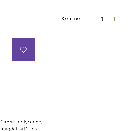
Кол-во:
apric Triglyceride,
Amygdalus Dulcis