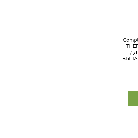
Comp
THE
ДЛ
ВЫПА