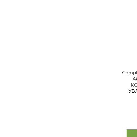
Comp
A
К
УВ