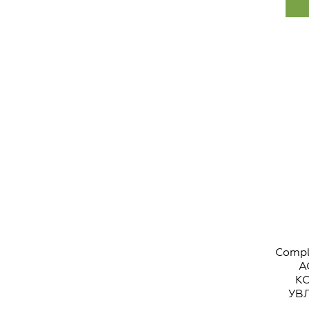
Comp
A
К
УВ