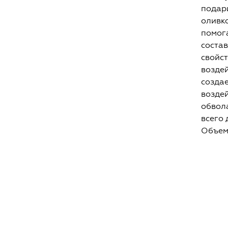
подар
оливко
помога
состав
свойст
возде
созда
воздей
обвола
всего
Объем: