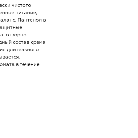
ески чистого
енное питание,
аланс. Пантенол в
 защитные
благотворно
дный состав крема
ия длительного
ывается,
омата в течение
.