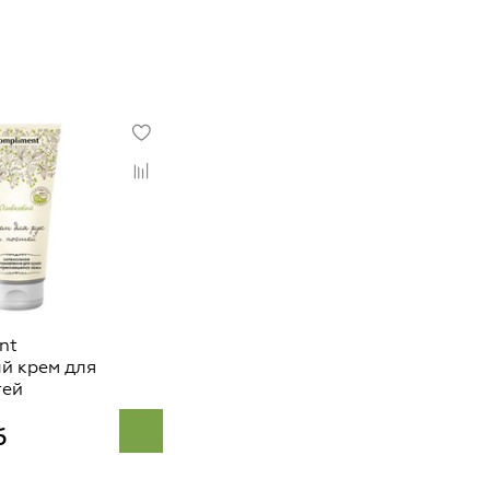
nt
й крем для
тей
б