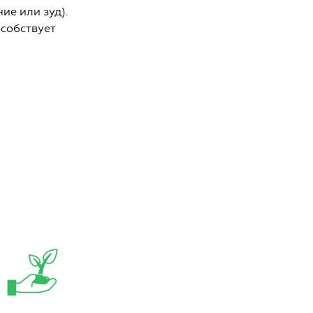
е или зуд).
особствует