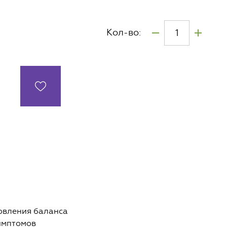
Кол-во:
овления баланса
имптомов