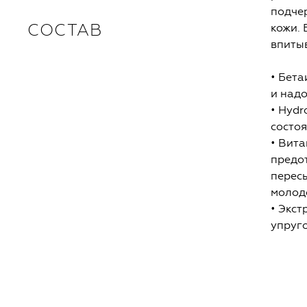
подчер
СОСТАВ
кожи. 
впитыв
• Бета
и надо
• Hyd
состоя
• Вит
предо
перес
молод
• Экст
упруго