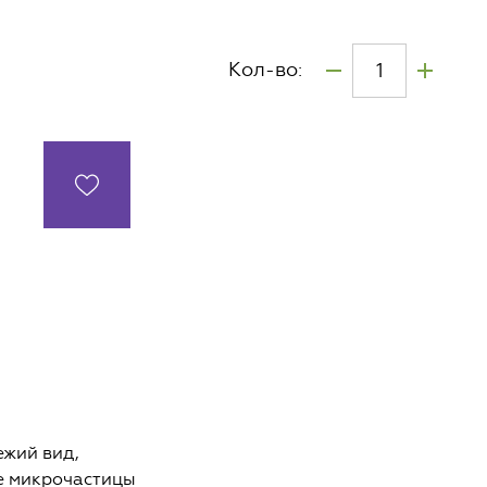
Кол-во:
ежий вид,
е микрочастицы