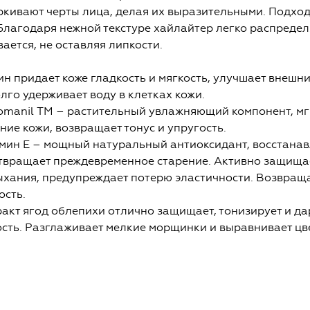
кивают черты лица, делая их выразительными. Подходи
Благодаря нежной текстуре хайлайтер легко распредел
ается, не оставляя липкости.
ин придает коже гладкость и мягкость, улучшает внешн
лго удерживает воду в клетках кожи.
romanil ТМ – растительный увлажняющий компонент, м
ние кожи, возвращает тонус и упругость.
амин Е – мощный натуральный антиоксидант, восстанав
твращает преждевременное старение. Активно защищае
ыхания, предупреждает потерю эластичности. Возвраща
ость.
ракт ягод облепихи отлично защищает, тонизирует и да
сть. Разглаживает мелкие морщинки и выравнивает цве