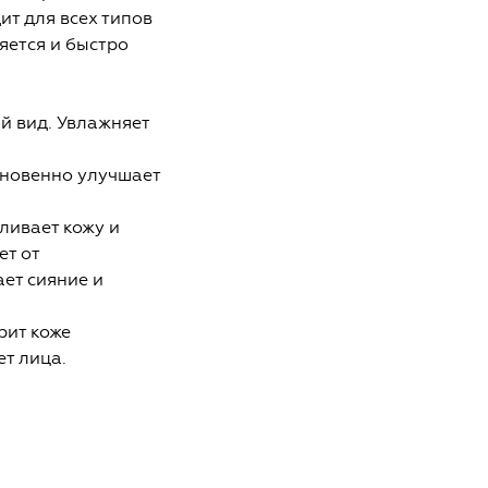
т для всех типов
яется и быстро
ий вид. Увлажняет
гновенно улучшает
ливает кожу и
т от
ет сияние и
рит коже
т лица.